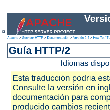
Versi
Apache
>
Servidor HTTP
>
Documentación
>
Versión 2.4
>
How-To / Tu
Guía HTTP/2
Idiomas dispo
Esta traducción podría est
Consulte la versión en ing
documentación para compr
producido cambios recien