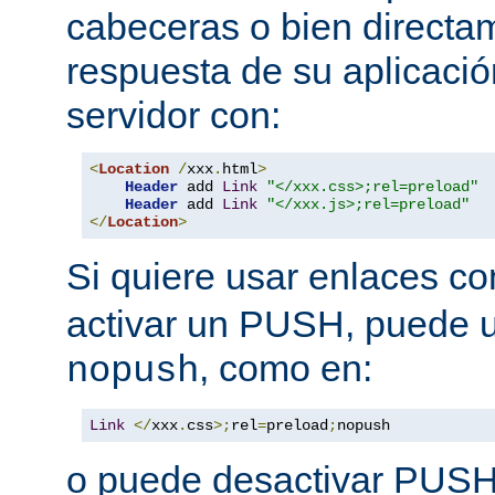
cabeceras o bien directa
respuesta de su aplicació
servidor con:
<
Location
/
xxx
.
html
>
Header
 add 
Link
"</xxx.css>;rel=preload"
Header
 add 
Link
"</xxx.js>;rel=preload"
</
Location
>
Si quiere usar enlaces c
activar un PUSH, puede u
, como en:
nopush
Link
</
xxx
.
css
>;
rel
=
preload
;
nopush
o puede desactivar PUSH 