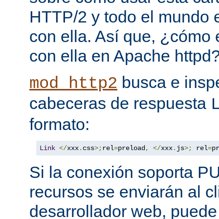
HTTP/2 y todo el mundo 
con ella. Así que, ¿cómo
con ella en Apache httpd
busca e insp
mod_http2
cabeceras de respuesta
formato:
Link
</
xxx
.
css
>;
rel
=
preload
,
</
xxx
.
js
>;
 rel
=
p
Si la conexión soporta P
recursos se enviarán al c
desarrollador web, puede 