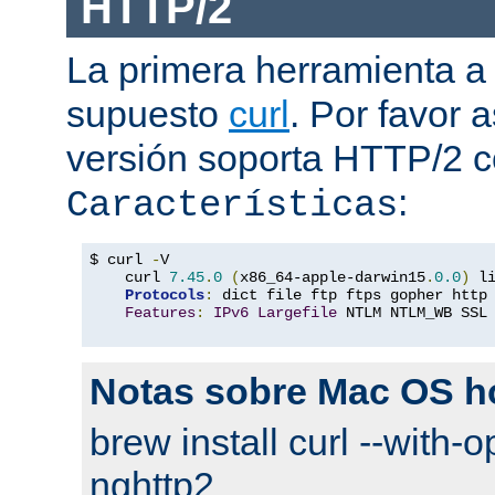
HTTP/2
La primera herramienta a
supuesto
curl
. Por favor
versión soporta HTTP/2 
:
Características
$ curl 
-
V

    curl 
7.45
.
0
(
x86_64-apple-darwin15
.
0.0
)
 l
Protocols
:
 dict file ftp ftps gopher http
Features
:
IPv6
Largefile
 NTLM NTLM_WB SSL
Notas sobre Mac OS 
brew install curl --with-o
nghttp2