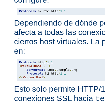
Protocols
 h2 h2c http
/
1.1
Dependiendo de dónde pon
afecta a todas las conexi
ciertos host virtuales. L
en:
Protocols
 http
/
1.1
<
VirtualHost
...>
ServerName
 test
.
example
.
org

Protocols
 h2 http
/
1.1
</
VirtualHost
>
Esto solo permite HTTP/1
conexiones SSL hacia
te