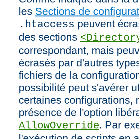
les
Sections de configura
peuvent écras
.htaccess
des sections
<Director
correspondant, mais peu
écrasés par d'autres type
fichiers de la configuratio
possibilité peut s'avérer u
certaines configurations
présence de l'option libér
. Par ex
AllowOverride
l'exécution de scripts en a