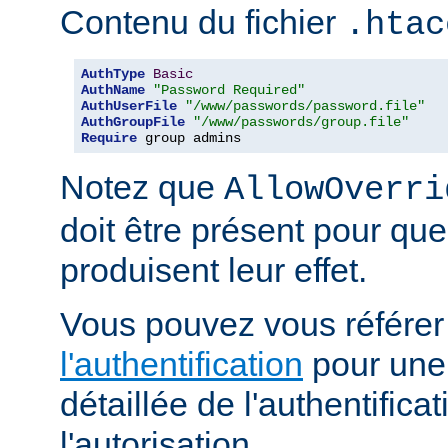
Contenu du fichier
.htac
AuthType
Basic
AuthName
"Password Required"
AuthUserFile
"/www/passwords/password.file"
AuthGroupFile
"/www/passwords/group.file"
Require
 group admins
Notez que
AllowOverri
doit être présent pour que
produisent leur effet.
Vous pouvez vous référe
l'authentification
pour une 
détaillée de l'authentificat
l'autorisation.