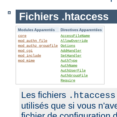
Fichiers .htaccess
Modules Apparentés
Directives Apparentées
core
AccessFileName
mod_authn_file
AllowOverride
mod_authz_groupfile
Options
mod_cgi
AddHandler
mod_include
SetHandler
mod_mime
AuthType
AuthName
AuthUserFile
AuthGroupFile
Require
Les fichiers
.htaccess
utilisés que si vous n'a
fichier de configuration 