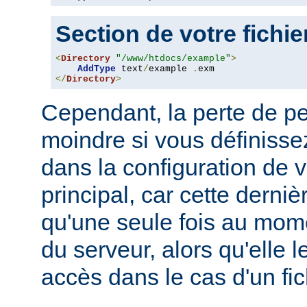
Section de votre fichi
<
Directory
"/www/htdocs/example"
>
AddType
 text
/
example 
.
</
Directory
>
Cependant, la perte de p
moindre si vous définissez
dans la configuration de v
principal, car cette derni
qu'une seule fois au mo
du serveur, alors qu'elle 
accès dans le cas d'un fi