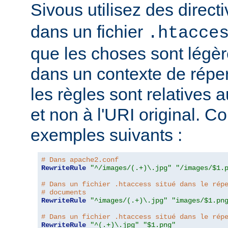
Sivous utilisez des direct
dans un fichier
.htacce
que les choses sont légèr
dans un contexte de répert
les règles sont relatives a
et non à l'URI original. C
exemples suivants :
# Dans apache2.conf
RewriteRule
"^/images/(.+)\.jpg"
"/images/$1.
# Dans un fichier .htaccess situé dans le rép
# documents
RewriteRule
"^images/(.+)\.jpg"
"images/$1.pn
# Dans un fichier .htaccess situé dans le rép
RewriteRule
"^(.+)\.jpg"
"$1.png"