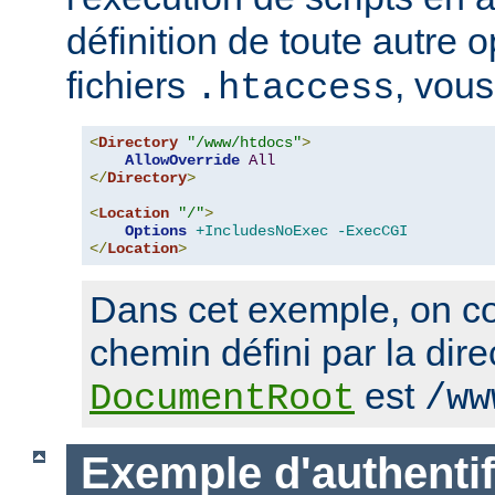
définition de toute autre 
fichiers
, vous
.htaccess
<
Directory
"/www/htdocs"
>
AllowOverride
All
</
Directory
>
<
Location
"/"
>
Options
+IncludesNoExec
-ExecCGI
</
Location
>
Dans cet exemple, on co
chemin défini par la dire
est
DocumentRoot
/ww
Exemple d'authentif