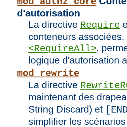
Conten
mod_authz_core
d'autorisation
La directive
e
Require
conteneurs associées
, perme
<RequireAll>
logique d'autorisation 
mod_rewrite
La directive
RewriteR
maintenant des drape
String Discard) et
[EN
simplifier les scénarios