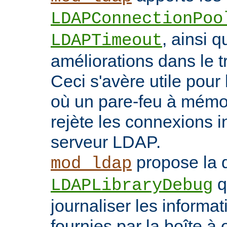
LDAPConnectionPoo
, ainsi q
LDAPTimeout
améliorations dans le t
Ceci s'avère utile pour 
où un pare-feu à mémoir
rejète les connexions i
serveur LDAP.
propose la d
mod_ldap
q
LDAPLibraryDebug
journaliser les inform
fournies par la boîte à 