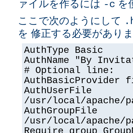
ァイルを作るには
を
-c
ここで次のようにして
.
を 修正する必要があり
AuthType Basic
AuthName "By Invita
# Optional line:
AuthBasicProvider f
AuthUserFile
/usr/local/apache/p
AuthGroupFile
/usr/local/apache/p
Require group Group