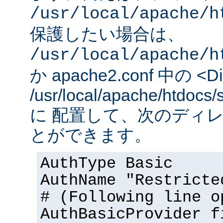
/usr/local/apache/h
保護したい場合は、
/usr/local/apache/h
か apache2.conf 中の <Dir
/usr/local/apache/htd
に 配置して、次のディ
とができます。
AuthType Basic
AuthName "Restricte
# (Following line o
AuthBasicProvider f