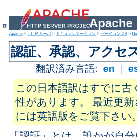
Apach
Apache
>
HTTP サーバ
>
ドキュメンテーション
>
バージョン 2.4
>
H
認証、承認、アクセ
翻訳済み言語:
en
|
e
この日本語訳はすでに古
性があります。 最近更
には英語版をご覧下さい
「認証」とは、誰かが自分