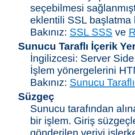
seçebilmesi sağlanmışt
eklentili SSL başlatma
Bakınız:
SSL SSS
ve
R
Sunucu Taraflı İçerik Ye
İngilizcesi: Server Sid
İşlem yönergelerini H
Bakınız:
Sunucu Taraflı
Süzgeç
Sunucu tarafından alın
bir işlem. Giriş süzgeç
gönderilen veriyi işler