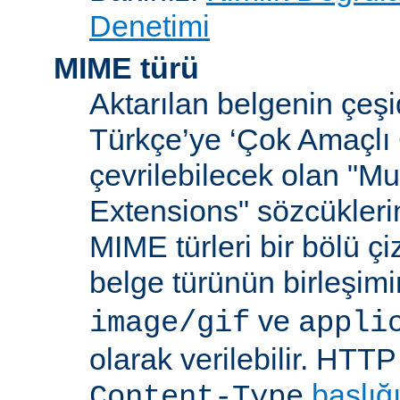
Denetimi
MIME türü
Aktarılan belgenin çeşi
Türkçe’ye ‘Çok Amaçlı 
çevrilebilecek olan "Mu
Extensions" sözcüklerin
MIME türleri bir bölü çiz
belge türünün birleşim
ve
image/gif
appli
olarak verilebilir. HTT
başlığ
Content-Type