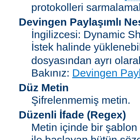
protokolleri sarmalamakt
Devingen Paylaşımlı Ne
İngilizcesi: Dynamic S
İstek halinde yükleneb
dosyasından ayrı olar
Bakınız:
Devingen Payl
Düz Metin
Şifrelenmemiş metin.
Düzenli İfade
(Regex)
Metin içinde bir şablon
ile başlayan bütün sözc