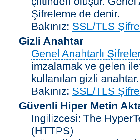
çiftinden oluşur. Genel
Şifreleme de denir.
Bakınız:
SSL/TLS Şifre
Gizli Anahtar
Genel Anahtarlı Şifrel
imzalamak ve gelen ilet
kullanılan gizli anahtar.
Bakınız:
SSL/TLS Şifre
Güvenli Hiper Metin Ak
İngilizcesi: The HyperT
(HTTPS)