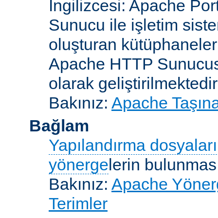
İngilizcesi: Apache Po
Sunucu ile işletim sist
oluşturan kütüphaneler
Apache HTTP Sunucusun
olarak geliştirilmektedir
Bakınız:
Apache Taşınab
Bağlam
Yapılandırma dosyaları
yönerge
lerin bulunması
Bakınız:
Apache Yönerge
Terimler