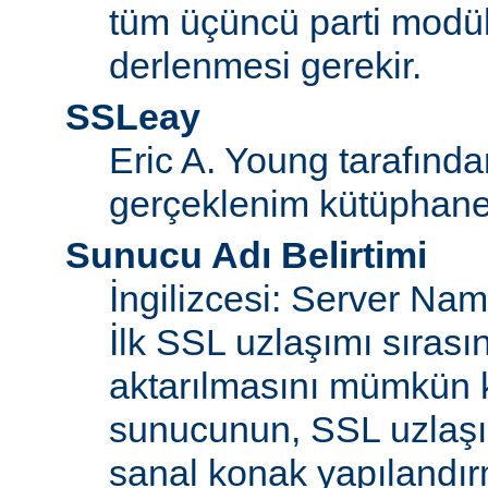
tüm üçüncü parti modül
derlenmesi gerekir.
SSLeay
Eric A. Young tarafınd
gerçeklenim kütüphane
Sunucu Adı Belirtimi
İngilizcesi: Server Na
İlk SSL uzlaşımı sıras
aktarılmasını mümkün kı
sunucunun, SSL uzlaşım
sanal konak yapılandır