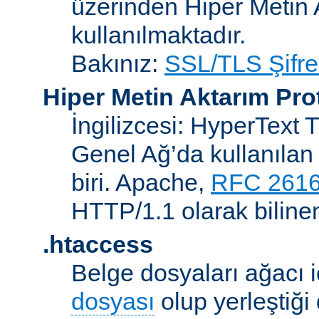
üzerinden Hiper Metin 
kullanılmaktadır.
Bakınız:
SSL/TLS Şifre
Hiper Metin Aktarım Pro
İngilizcesi: HyperText 
Genel Ağ’da kullanılan 
biri. Apache,
RFC 261
HTTP/1.1 olarak biline
.htaccess
Belge dosyaları ağacı iç
dosyası
olup yerleştiği 