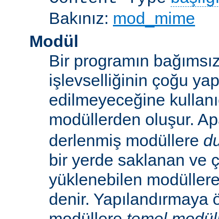
Bakınız:
mod_mime
Modül
Bir programın bağımsız
işlevselliğinin çoğu ya
edilmeyeceğine kullanıc
modüllerden oluşur. A
derlenmiş modüllere
d
bir yerde saklanan ve ç
yüklenebilen modüller
denir. Yapılandırmaya ö
modüllere
temel modül