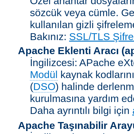
Özel anahtar dosyaların
sözcük veya cümle. Ge
kullanılan gizli şifrele
Bakınız:
SSL/TLS Şifre
Apache Eklenti Aracı
(a
İngilizcesi: APache eXt
Modül
kaynak kodlarını
(
DSO
) halinde derlen
kurulmasına yardım eden
Daha ayrıntılı bilgi için
Apache Taşınabilir Ara