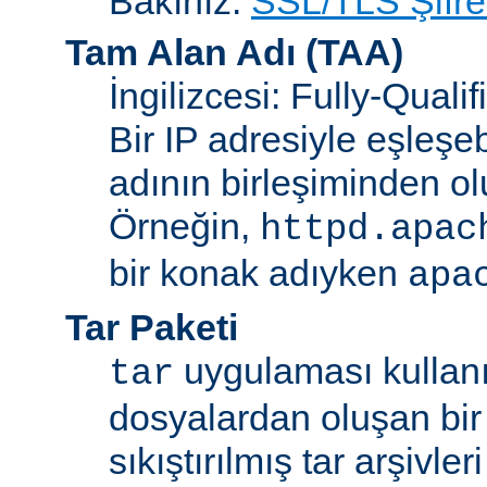
Bakınız:
SSL/TLS Şifre
Tam Alan Adı
(TAA)
İngilizcesi: Fully-Qua
Bir IP adresiyle eşleşeb
adının birleşiminden ol
Örneğin,
httpd.apac
bir konak adıyken
apa
Tar Paketi
uygulaması kullanıl
tar
dosyalardan oluşan bir
sıkıştırılmış tar arşivle