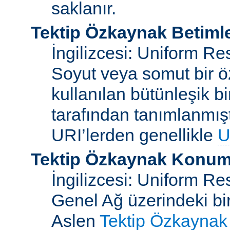
saklanır.
Tektip Özkaynak Betimle
İngilizcesi: Uniform Re
Soyut veya somut bir ö
kullanılan bütünleşik bi
tarafından tanımlanmışt
URI’lerden genellikle
U
Tektip Özkaynak Konuml
İngilizcesi: Uniform R
Genel Ağ üzerindeki bi
Aslen
Tektip Özkaynak 