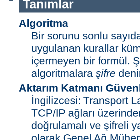
Tanımlar
Algoritma
Bir sorunu sonlu sayı
uygulanan kurallar küme
içermeyen bir formül. Ş
algoritmalara
şifre
denir
Aktarım Katmanı Güvenl
İngilizcesi: Transport 
TCP/IP ağları üzerinden
doğrulamalı ve şifreli y
olarak Genel Ağ Mühen