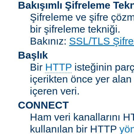
Bakışımlı Şifreleme Tekn
Şifreleme ve şifre çözme
bir şifreleme tekniği.
Bakınız:
SSL/TLS Şifre
Başlık
Bir
HTTP
isteğinin parç
içerikten önce yer alan
içeren veri.
CONNECT
Ham veri kanallarını H
kullanılan bir HTTP
yö