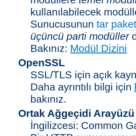
kullanılabilecek modü
Sunucusunun
tar paket
üçüncü parti modüller
d
Bakınız:
Modül Dizini
OpenSSL
SSL/TLS için açık kayna
Daha ayrıntılı bilgi için
bakınız.
Ortak Ağgeçidi Arayüzü
İngilizcesi: Common Ga