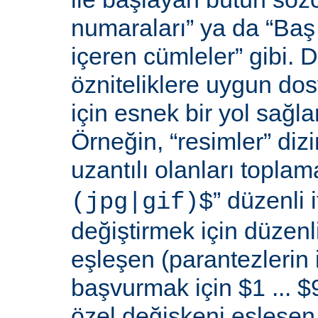
numaraları” ya da “Baş 
içeren cümleler” gibi. D
özniteliklere uygun do
için esnek bir yol sağl
Örneğin, “resimler” dizi
uzantılı olanları toplama
” düzenli i
(jpg|gif)$
değiştirmek için düzenli
eşleşen (parantezlerin
başvurmak için $1 ... $9
özel değişkeni eşleşen 