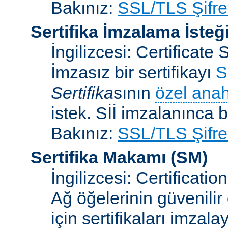
Bakınız:
SSL/TLS Şifre
Sertifika İmzalama İsteğ
İngilizcesi: Certificat
İmzasız bir sertifikayı
S
Sertifika
sının
özel anah
istek. Sİİ imzalanınca bi
Bakınız:
SSL/TLS Şifre
Sertifika Makamı
(SM)
İngilizcesi: Certificatio
Ağ öğelerinin güvenilir
için sertifikaları imzal