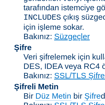
tarafından istemciye gö
çıkış süzgec
INCLUDES
için işleme sokar.
Bakınız:
Süzgeçler
Şifre
Veri şifrelemek için kul
DES, IDEA veya RC4 örn
Bakınız:
SSL/TLS Şifre
Şifreli Metin
Bir
Düz Metin
bir
Şifre
d