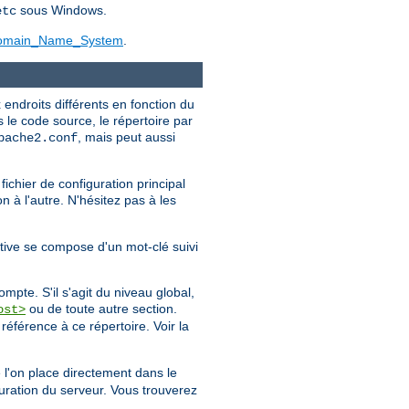
sous Windows.
etc
/Domain_Name_System
.
endroits différents en fonction du
s le code source, le répertoire par
, mais peut aussi
pache2.conf
fichier de configuration principal
n à l'autre. N'hésitez pas à les
ctive se compose d'un mot-clé suivi
mpte. S'il s'agit du niveau global,
ou de toute autre section.
ost>
 référence à ce répertoire. Voir la
l'on place directement dans le
uration du serveur. Vous trouverez