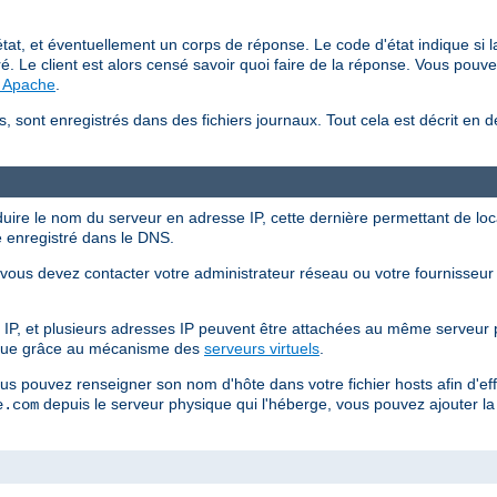
at, et éventuellement un corps de réponse. Le code d'état indique si la
é. Le client est alors censé savoir quoi faire de la réponse. Vous pouve
P Apache
.
s, sont enregistrés dans des fichiers journaux. Tout cela est décrit en d
duire le nom du serveur en adresse IP, cette dernière permettant de local
e enregistré dans le DNS.
ous devez contacter votre administrateur réseau ou votre fournisseur d'
IP, et plusieurs adresses IP peuvent être attachées au même serveur 
ique grâce au mécanisme des
serveurs virtuels
.
ous pouvez renseigner son nom d'hôte dans votre fichier hosts afin d'e
depuis le serveur physique qui l'héberge, vous pouvez ajouter la 
e.com