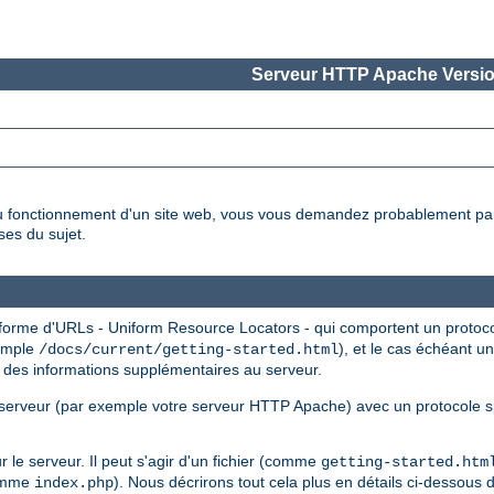
Serveur HTTP Apache Versio
 fonctionnement d'un site web, vous vous demandez probablement pa
es du sujet.
 forme d'URLs - Uniform Resource Locators - qui comportent un proto
xemple
), et le cas échéant 
/docs/current/getting-started.html
 des informations supplémentaires au serveur.
serveur (par exemple votre serveur HTTP Apache) avec un protocole sp
le serveur. Il peut s'agir d'un fichier (comme
getting-started.htm
comme
). Nous décrirons tout cela plus en détails ci-dessous 
index.php