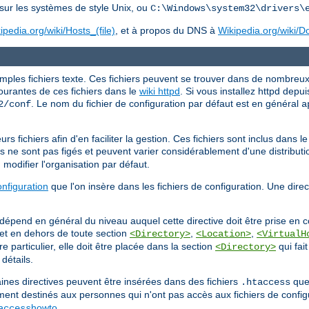
sur les systèmes de style Unix, ou
C:\Windows\system32\drivers\
ipedia.org/wiki/Hosts_(file)
, et à propos du DNS à
Wikipedia.org/wiki
ples fichiers texte. Ces fichiers peuvent se trouver dans de nombreux 
courantes de ces fichiers dans le
wiki httpd
. Si vous installez httpd depui
. Le nom du fichier de configuration par défaut est en général
2/conf
a
s fichiers afin d'en faciliter la gestion. Ces fichiers sont inclus dans le 
s ne sont pas figés et peuvent varier considérablement d'une distributio
 modifier l'organisation par défaut.
onfiguration
que l'on insère dans les fichiers de configuration. Une dire
 dépend en général du niveau auquel cette directive doit être prise en co
l, et en dehors de toute section
,
,
<Directory>
<Location>
<VirtualH
e particulier, elle doit être placée dans la section
qui fait
<Directory>
détails.
ines directives peuvent être insérées dans des fichiers
que 
.htaccess
ment destinés aux personnes qui n'ont pas accès aux fichiers de config
howto
.
access