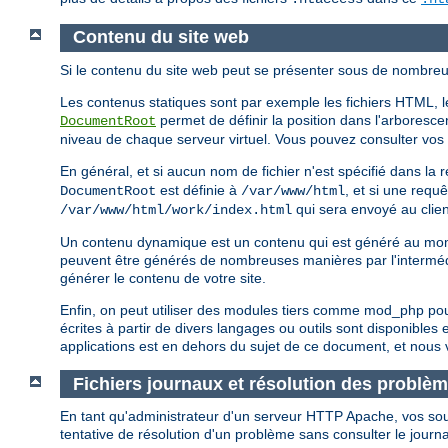
Contenu du site web
Si le contenu du site web peut se présenter sous de nombreus
Les contenus statiques sont par exemple les fichiers HTML, les
permet de définir la position dans l'arborescen
DocumentRoot
niveau de chaque serveur virtuel. Vous pouvez consulter vos fi
En général, et si aucun nom de fichier n'est spécifié dans l
est définie à
, et si une requ
DocumentRoot
/var/www/html
qui sera envoyé au clien
/var/www/html/work/index.html
Un contenu dynamique est un contenu qui est généré au momen
peuvent être générés de nombreuses manières par l'intermé
générer le contenu de votre site.
Enfin, on peut utiliser des modules tiers comme mod_php po
écrites à partir de divers langages ou outils sont disponible
applications est en dehors du sujet de ce document, et nous v
Fichiers journaux et résolution des problè
En tant qu'administrateur d'un serveur HTTP Apache, vos source
tentative de résolution d'un problème sans consulter le journ