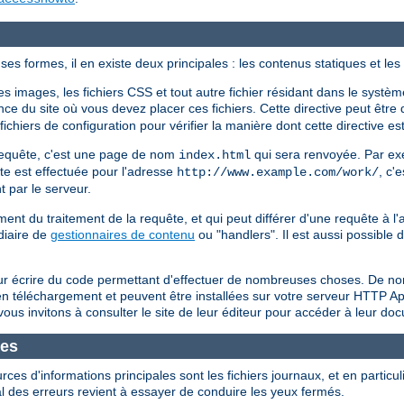
es formes, il en existe deux principales : les contenus statiques et l
 images, les fichiers CSS et tout autre fichier résidant dans le système
ce du site où vous devez placer ces fichiers. Cette directive peut être 
chiers de configuration pour vérifier la manière dont cette directive est
a requête, c'est une page de nom
qui sera renvoyée. Par exe
index.html
ête est effectuée pour l'adresse
, c'e
http://www.example.com/work/
t par le serveur.
t du traitement de la requête, et qui peut différer d'une requête à 
diaire de
gestionnaires de contenu
ou "handlers". Il est aussi possible
ur écrire du code permettant d'effectuer de nombreuses choses. De no
s en téléchargement et peuvent être installées sur votre serveur HTTP 
ous invitons à consulter le site de leur éditeur pour accéder à leur do
mes
s d'informations principales sont les fichiers journaux, et en particuli
al des erreurs revient à essayer de conduire les yeux fermés.