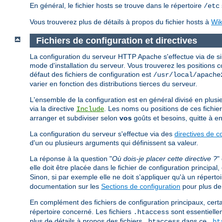
En général, le fichier hosts se trouve dans le répertoire
/etc
Vous trouverez plus de détails à propos du fichier hosts à
Wik
Fichiers de configuration et directives
La configuration du serveur HTTP Apache s'effectue via de sim
mode d'installation du serveur. Vous trouverez les positions 
défaut des fichiers de configuration est
/usr/local/apache
varier en fonction des distributions tierces du serveur.
L'ensemble de la configuration est en général divisé en plusieur
via la directive
. Les noms ou positions de ces fichier
Include
arranger et subdiviser selon
vos
goûts et besoins, quitte à en
La configuration du serveur s'effectue via des
directives de c
d'un ou plusieurs arguments qui définissent sa valeur.
La réponse à la question "
Où dois-je placer cette directive ?
"
elle doit être placée dans le fichier de configuration principa
Sinon, si par exemple elle ne doit s'appliquer qu'à un répertoir
documentation sur les
Sections de configuration
pour plus de 
En complément des fichiers de configuration principaux, certa
répertoire concerné. Les fichiers
sont essentielle
.htaccess
plus de détails à propos des fichiers
dans ce
.htaccess
.ht