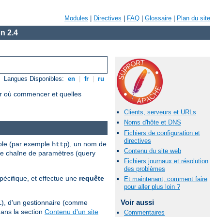
Modules
|
Directives
|
FAQ
|
Glossaire
|
Plan du site
n 2.4
Langues Disponibles:
en
|
fr
|
ru
r où commencer et quelles
Clients, serveurs et URLs
Noms d'hôte et DNS
Fichiers de configuration et
directives
cole (par exemple
), un nom de
http
Contenu du site web
une chaîne de paramètres (query
Fichiers journaux et résolution
des problèmes
écifique, et effectue une
requête
Et maintenant, comment faire
pour aller plus loin ?
Voir aussi
), d'un gestionnaire (comme
l
dans la section
Contenu d'un site
Commentaires