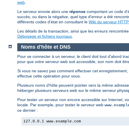
web
.
Le serveur envoie alors une
réponse
comportant un code d'ét
succès, ou dans la négative, quel type d'erreur a été rencontr
différents codes d'état en consultant le
Wiki du serveur HTT
Les détails de la transaction, ainsi que les erreurs rencontrée
Débogage et fichiers journaux
.
Noms d'hôte et DNS
Pour se connecter à un serveur, le client doit tout d'abord tra
pour que votre serveur web soit accessible, son nom doit êtr
Si vous ne savez pas comment effectuer cet enregistrement, v
effectue cette opération pour vous.
Plusieurs noms d'hôte peuvent pointer vers la même adresse 
héberger plusieurs serveurs web sur le même serveur phys
Pour tester un serveur non encore accessible sur Internet, v
locale. Par exemple, pour tester le serveur web
www.exampl
ce dernier :
127.0.0.1 www.example.com