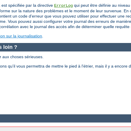
 est spécifiée par la directive
qui peut être définie au nivea
ErrorLog
nforme sur la nature des problèmes et le moment de leur survenue. En o
ent un code d'erreur que vous pouvez utiliser pour effectuer une rech
me. Vous pouvez aussi configurer votre journal des erreurs de manière à
orrélation avec le journal des accès afin de déterminer quelle requête es
n sur la journalisation
.
 loin ?
er aux choses sérieuses.
s qu'il vous permettra de mettre le pied à l'étrier, mais il y a enco