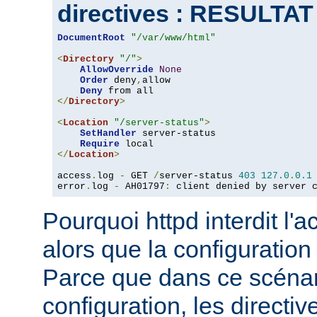
directives : RESULTA
DocumentRoot
"/var/www/html"
<
Directory
"/"
>
AllowOverride
None
Order
 deny
,
allow

Deny
</
Directory
>
<
Location
"/server-status"
>
SetHandler
 server-status

Require
</
Location
>
access
.
log 
-
 GET 
/
server-status 
403
127.0
.
0.1
error
.
log 
-
 AH01797
:
 client denied by server 
Pourquoi httpd interdit l'
alors que la configuration
Parce que dans ce scéna
configuration, les directiv