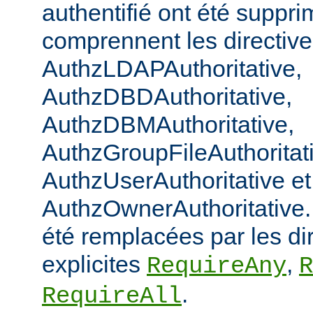
authentifié ont été suppri
comprennent les directiv
AuthzLDAPAuthoritative,
AuthzDBDAuthoritative,
AuthzDBMAuthoritative,
AuthzGroupFileAuthoritat
AuthzUserAuthoritative et
AuthzOwnerAuthoritative. 
été remplacées par les di
explicites
,
RequireAny
R
.
RequireAll