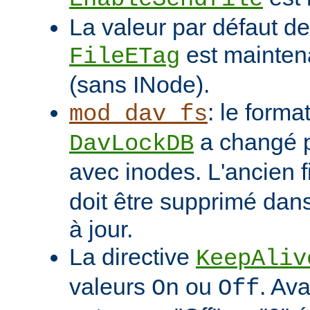
La valeur par défaut de 
est mainten
FileETag
(sans INode).
: le format
mod_dav_fs
a changé p
DavLockDB
avec inodes. L'ancien f
doit être supprimé dans
à jour.
La directive
KeepAliv
valeurs
ou
. Ava
On
Off