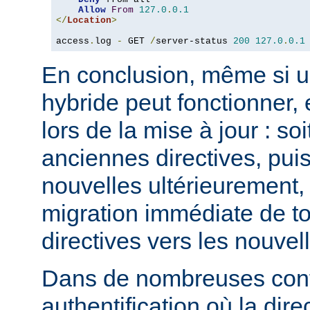
Allow
From
127.0
.
0.1
</
Location
>
access
.
log 
-
 GET 
/
server-status 
200
127.0
.
0.1
En conclusion, même si u
hybride peut fonctionner, 
lors de la mise à jour : so
anciennes directives, puis
nouvelles ultérieurement, 
migration immédiate de t
directives vers les nouvel
Dans de nombreuses conf
authentification où la dire