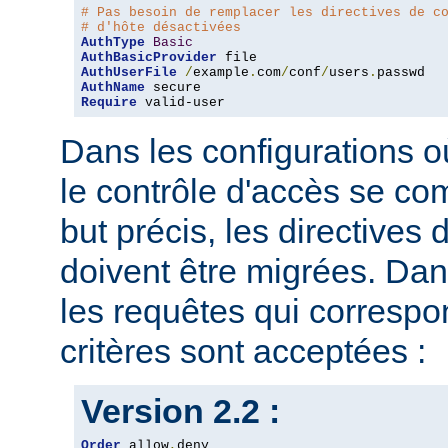
# Pas besoin de remplacer les directives de c
# d'hôte désactivées
AuthType
Basic
AuthBasicProvider
AuthUserFile
/
example
.
com
/
conf
/
users
.
AuthName
Require
 valid-user
Dans les configurations où
le contrôle d'accès se co
but précis, les directives
doivent être migrées. Dan
les requêtes qui corresp
critères sont acceptées :
Version 2.2 :
Order
 allow
,