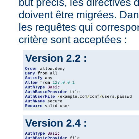
but précis, les directives
doivent être migrées. Dan
les requêtes qui corresp
critère sont acceptées :
Version 2.2 :
Order
 allow
,
Deny
Satisfy
Allow
 from 
127.0
.
0.1
AuthType
Basic
AuthBasicProvider
AuthUserFile
/
example
.
com
/
conf
/
users
.
AuthName
Require
 valid-user
Version 2.4 :
AuthType
Basic
AuthBasicProvider