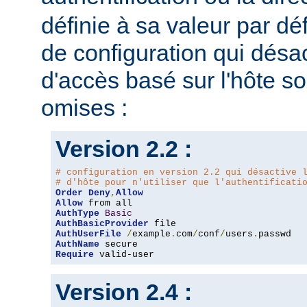
définie à sa valeur par dé
de configuration qui désac
d'accès basé sur l'hôte s
omises :
Version 2.2 :
# configuration en version 2.2 qui désactive 
# d'hôte pour n'utiliser que l'authentificati
Order
Deny
,
Allow
Allow
AuthType
Basic
AuthBasicProvider
AuthUserFile
/
example
.
com
/
conf
/
users
.
AuthName
Require
 valid-user
Version 2.4 :