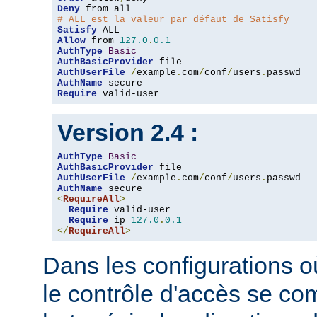
Deny
# ALL est la valeur par défaut de Satisfy
Satisfy
Allow
 from 
127.0
.
0.1
AuthType
Basic
AuthBasicProvider
AuthUserFile
/
example
.
com
/
conf
/
users
.
AuthName
Require
 valid-user
Version 2.4 :
AuthType
Basic
AuthBasicProvider
AuthUserFile
/
example
.
com
/
conf
/
users
.
AuthName
<
RequireAll
>
Require
 valid-user

Require
 ip 
127.0
.
0.1
</
RequireAll
>
Dans les configurations où
le contrôle d'accès se co