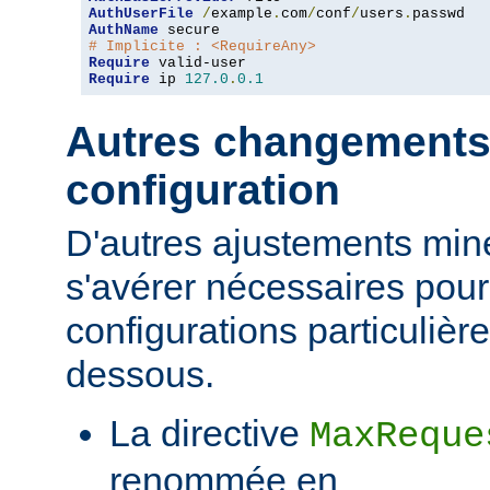
AuthUserFile
/
example
.
com
/
conf
/
users
.
AuthName
# Implicite : <RequireAny>
Require
Require
 ip 
127.0
.
0.1
Autres changements
configuration
D'autres ajustements min
s'avérer nécessaires pour
configurations particulièr
dessous.
La directive
MaxReque
renommée en