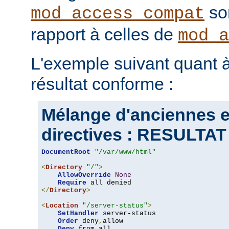
son
mod_access_compat
rapport à celles de
mod_a
L'exemple suivant quant à
résultat conforme :
Mélange d'anciennes e
directives : RESULT
DocumentRoot
"/var/www/html"
<
Directory
"/"
>
AllowOverride
None
Require
</
Directory
>
<
Location
"/server-status"
>
SetHandler
 server-status

Order
 deny
,
allow

Deny
 from all
