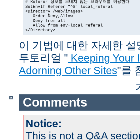
# Referer 정보를 보내지 않는 브라우저를 허용한다

SetEnvIf Referer "^$" local_referal

<Directory /web/images>

   Order Deny,Allow

   Deny from all

   Allow from env=local_referal

</Directory>
이 기법에 대한 자세한 설명은
투토리얼 "
Keeping Your 
Adorning Other Sites
"를
Comments
Notice:
This is not a Q&A sect