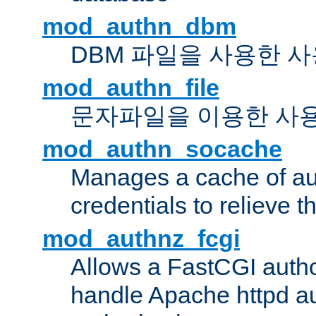
mod_authn_dbm
DBM 파일을 사용한 
mod_authn_file
문자파일을 이용한 사
mod_authn_socache
Manages a cache of au
credentials to relieve 
mod_authnz_fcgi
Allows a FastCGI author
handle Apache httpd au