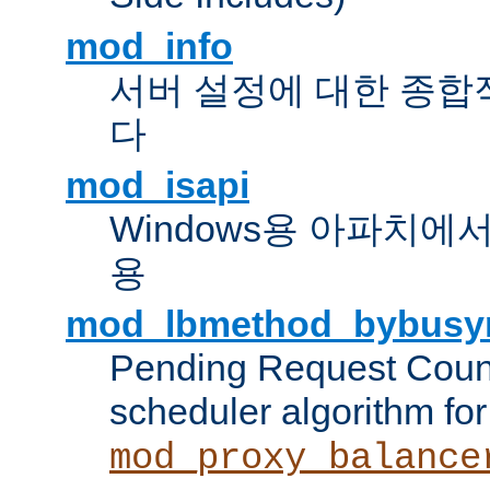
mod_info
서버 설정에 대한 종합
다
mod_isapi
Windows용 아파치에서 IS
용
mod_lbmethod_bybusy
Pending Request Count
scheduler algorithm for
mod_proxy_balance