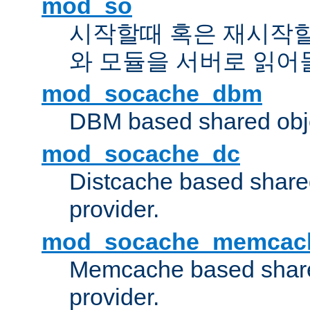
mod_so
시작할때 혹은 재시작
와 모듈을 서버로 읽어
mod_socache_dbm
DBM based shared obje
mod_socache_dc
Distcache based share
provider.
mod_socache_memcac
Memcache based share
provider.