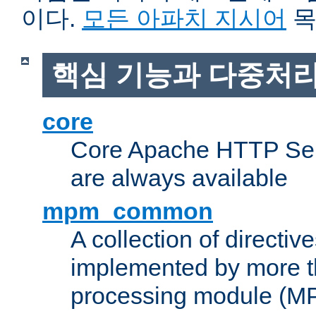
이다.
모든 아파치 지시어
목
핵심 기능과 다중처리
core
Core Apache HTTP Serv
are always available
mpm_common
A collection of directive
implemented by more t
processing module (M