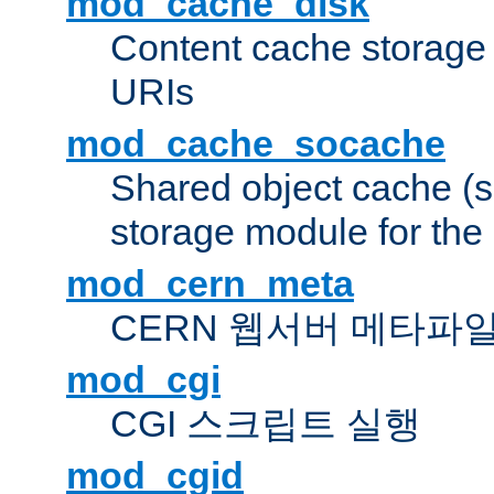
mod_cache_disk
Content cache storage
URIs
mod_cache_socache
Shared object cache (
storage module for the 
mod_cern_meta
CERN 웹서버 메타파
mod_cgi
CGI 스크립트 실행
mod_cgid