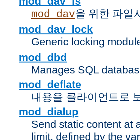
mod_dav_fs
을 위한 파일
mod_dav
mod_dav_lock
Generic locking modul
mod_dbd
Manages SQL database
mod_deflate
내용을 클라이언트로 
mod_dialup
Send static content at 
limit, defined by the v