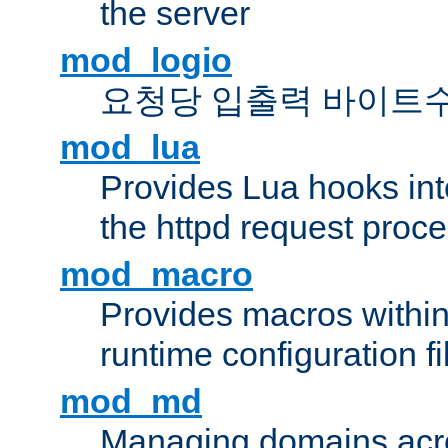
the server
mod_logio
요청당 입출력 바이트
mod_lua
Provides Lua hooks into
the httpd request proc
mod_macro
Provides macros withi
runtime configuration fi
mod_md
Managing domains acros