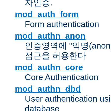
자인증.
mod_auth_form
Form authentication
mod_authn_anon
인증영역에 "익명(anon
접근을 허용한다
mod_authn_core
Core Authentication
mod_authn_dbd
User authentication u
database