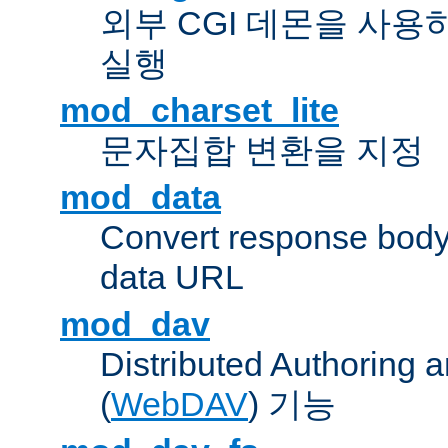
외부 CGI 데몬을 사용
실행
mod_charset_lite
문자집합 변환을 지정
mod_data
Convert response bod
data URL
mod_dav
Distributed Authoring 
(
WebDAV
) 기능